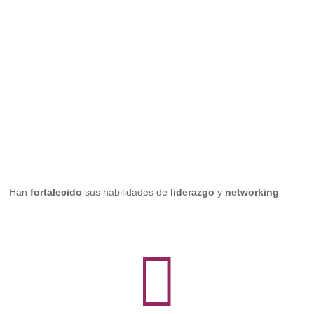
Han
fortalecido
s
us habilidades de
liderazgo
y
networking
