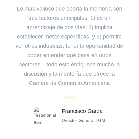
Lo más valioso que aporta la mentoría son
Dent
tres factores principales: 1) es un
como:
aprendizaje de dos vías; 2) implica
i
establecer metas específicas, y 3) permite
prod
ver otras industrias, tener la oportunidad de
2) D
poder entender qué pasa en otros
gener
sectores... todo esto enriquece mucho la
Se c
discusión y la mentoría que ofrece la
Cámara de Comercio Americana





Francisco Garza
Director General | GM