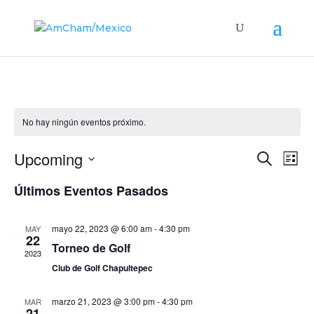
No hay ningún eventos próximo.
Búsque
Nav
Upcoming
Buscar
List
de
y
Seleccionar
vis
Últimos Eventos Pasados
navega
fecha.
de
de
Eve
vistas
mayo 22, 2023 @ 6:00 am
-
4:30 pm
MAY
22
de
Torneo de Golf
2023
Evento
Club de Golf Chapultepec
marzo 21, 2023 @ 3:00 pm
-
4:30 pm
MAR
21